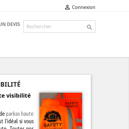

Connexion
N DEVIS

BILITÉ
 visibilité
 de
parkas haute
st l'idéal si vous
oute. Toutes nos