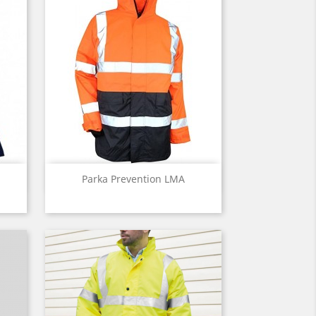
Aperçu rapide

Parka Prevention LMA
Jaune
Orange
fluo
fluo