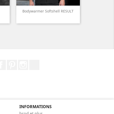
Aperçu rapide

Bodywarmer Softshell RESULT
e
Jaune
Orange
fluo
fluo
Facebook
Pinterest
Instagram
LinkedIn
INFORMATIONS
brod et plus