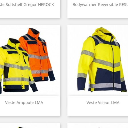
Aperçu rapide
Aperçu rapide


ste Softshell Gregor HEROCK
Bodywarmer Reversible RES
Jaune
Orange
Jaune
Orange
fluo
fluo
fluo
fluo
Aperçu rapide
Aperçu rapide


Veste Ampoule LMA
Veste Viseur LMA
Orange
Jaune
fluo
fluo