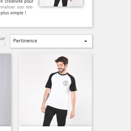
e créativité pour
nnaliser son tee-
 plus simple !
par
Pertinence

: