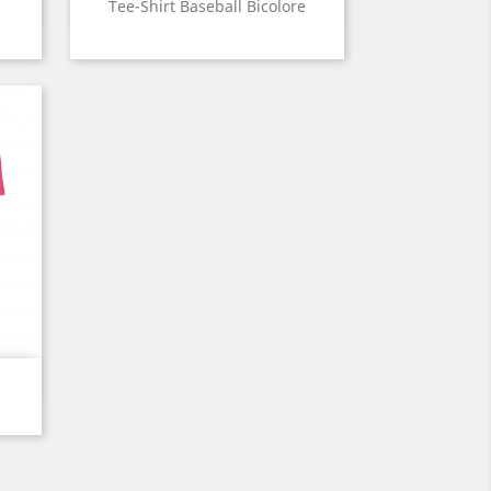
Aperçu rapide

Tee-Shirt Baseball Bicolore
nc
Noir
Rouge
Khaki
Bleu
Orange
2
+1