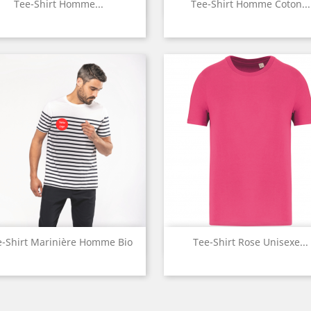
Aperçu rapide
Aperçu rapide


Tee-Shirt Homme...
Tee-Shirt Homme Coton...
Gris
Noir
Rouge
Blanc
Bleu
Gris
Noir
Rouge
Khaki
Bla
+1
+
Aperçu rapide
Aperçu rapide


e-Shirt Marinière Homme Bio
Tee-Shirt Rose Unisexe...
Blanc
Navy
Rose