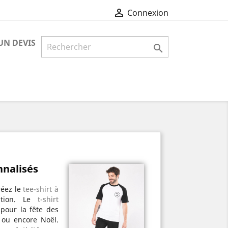

Connexion
N DEVIS

nalisés
réez le
tee-shirt à
ation. Le
t-shirt
 pour la fête des
n ou encore Noël.