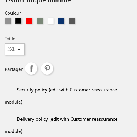
T-shirt floqué homme
Couleur
Gris
Rouge
Khaki
Blanc
Navy
Dark
Noir
Grey
Taille
Partager
Security policy (edit with Customer reassurance
module)
Delivery policy (edit with Customer reassurance
module)