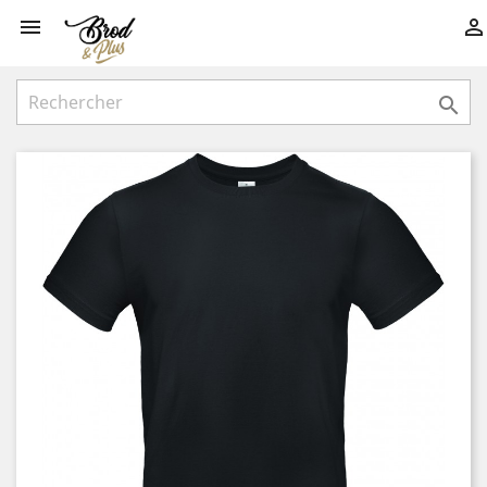


