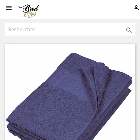


