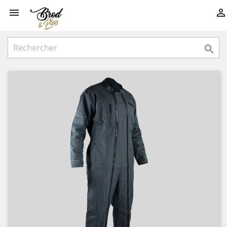


