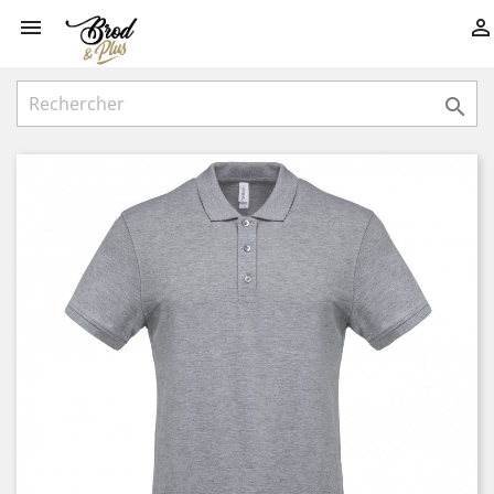


